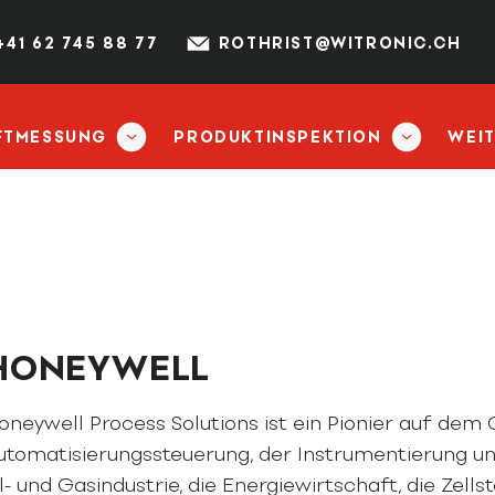
+41 62 745 88 77
ROTHRIST@WITRONIC.CH
FTMESSUNG
PRODUKTINSPEKTION
WEI
HONEYWELL
oneywell Process Solutions ist ein Pionier auf dem 
utomatisierungssteuerung, der Instrumentierung und
l- und Gasindustrie, die Energiewirtschaft, die Zellst