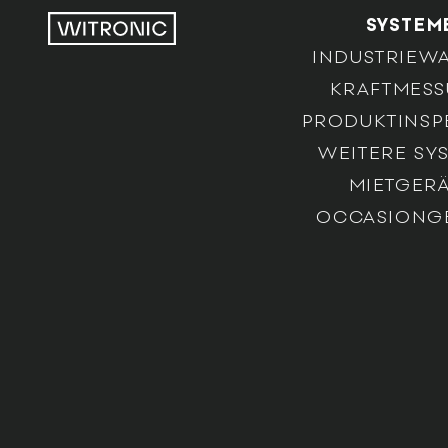
SYSTEM
INDUSTRIEW
KRAFTMES
PRODUKTINSP
WEITERE SY
MIETGERÄ
OCCASIONG