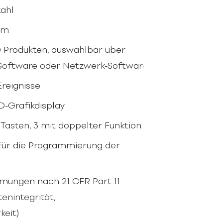
tahl
mm
 Produkten, auswählbar über
Software oder Netzwerk-Software
Ereignisse
D-Grafikdisplay
 Tasten, 3 mit doppelter Funktion
 für die Programmierung der
mmungen nach 21 CFR Part 11
enintegrität,
keit)