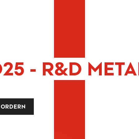
D25 - R&D MET
FORDERN