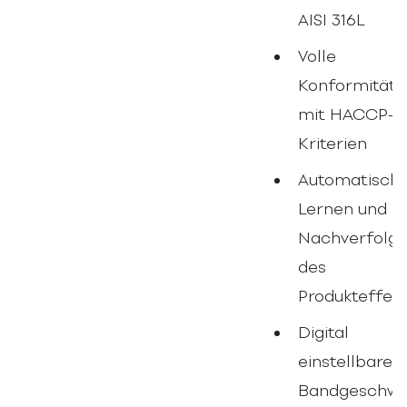
AISI 316L
Volle
Konformität
mit HACCP-
Kriterien
Automatisch
Lernen und
Nachverfolg
des
Produkteffek
Digital
einstellbare
Bandgeschwin