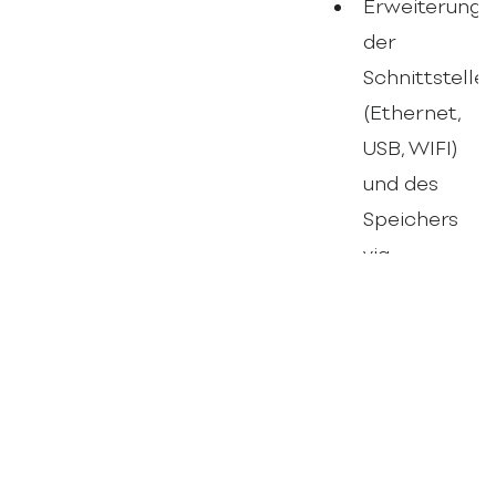
Erweiterung
der
Schnittstelle
(Ethernet,
USB, WIFI)
und des
Speichers
via
zusätzliche
Steckkarte
IP69K auf
Anfrage
verfügbar