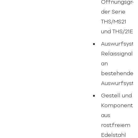
Öffnungsgrö
der Serie
THS/MS21
und THS/21E
Auswurfsyste
Relaissignal
an
bestehende
Auswurfsyst
Gestell und
Komponente
aus
rostfreiem
Edelstahl