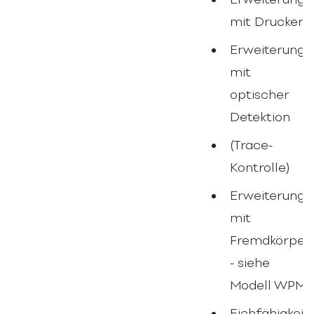
mit Drucker
Erweiterung
mit
optischer
Detektion
(Trace-
Kontrolle)
Erweiterung
mit
Fremdkörperd
- siehe
Modell WPM
Eichfähigkeit