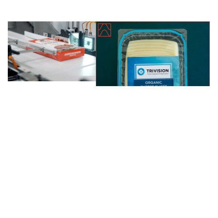
19
05
Jan
Nov
2D‑CODES IN
DER SCHWEIZ:
LEBENSMITTEL
WAS
- SICHER
HERSTELLER...
VERSIEGELT?...
2D‑Codes: Bis 2027/28
Siegelnahtkontrolle