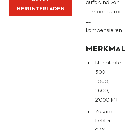
aufgrund von
HERUNTERLADEN
Temperaturerhö
zu
kompensieren.
MERKMAL
Nennlasten
500,
1'000,
1'500,
2'000 kN
Zusammenges
Fehler ±