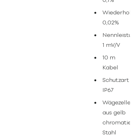
0,1%
Wiederholgen
0,02%
Nennleistung
1 mV/V
10 m
Kabel
Schutzart
IP67
Wägezelle
aus gelb
chromatiert
Stahl