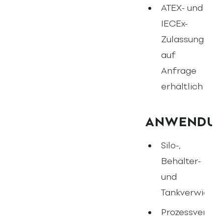
ATEX- und
IECEx-
Zulassung
auf
Anfrage
erhältlich
ANWENDU
Silo-,
Behälter-
und
Tankverwieg
Prozessverwi