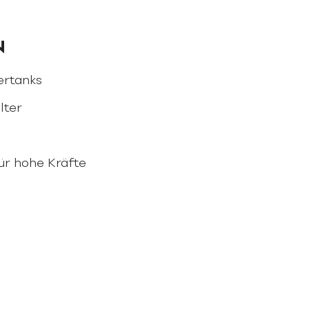
N
ertanks
lter
r hohe Kräfte