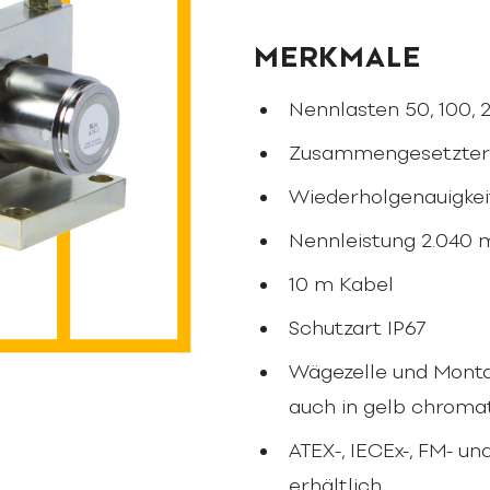
MERKMALE
Nennlasten 50, 100, 
Zusammengesetzter 
Wiederholgenauigkei
Nennleistung 2.040 
10 m Kabel
Schutzart IP67
Wägezelle und Monta
auch in gelb chromat
ATEX-, IECEx-, FM- u
erhältlich