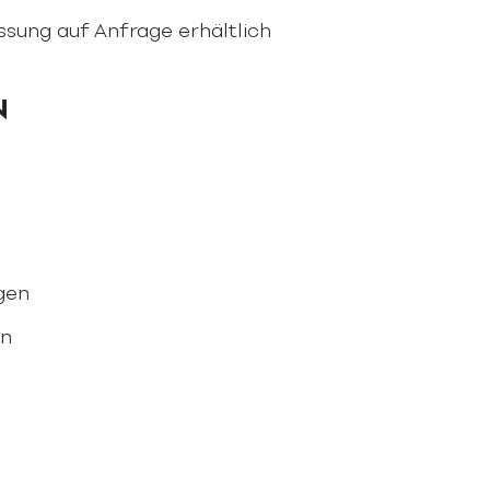
ssung auf Anfrage erhältlich
N
gen
en