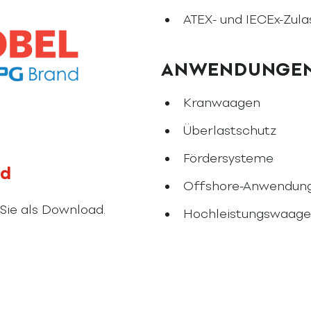
ATEX- und IECEx-Zula
ANWENDUNGE
Kranwaagen
Überlastschutz
Fördersysteme
ad
Offshore-Anwendun
Sie als Download.
Hochleistungswaag