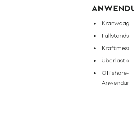
ANWENDU
Kranwaagen
Füllstandsü
Kraftmessun
Überlastkontr
Offshore-
Anwendunge